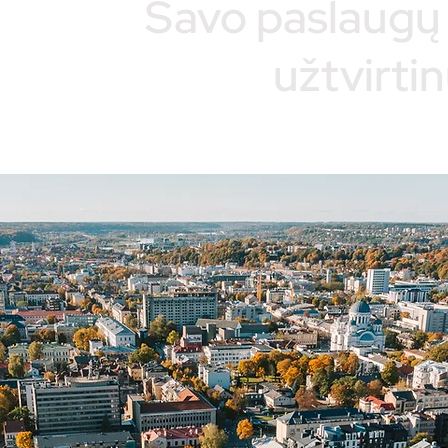
Savo paslaugų
užtvirti