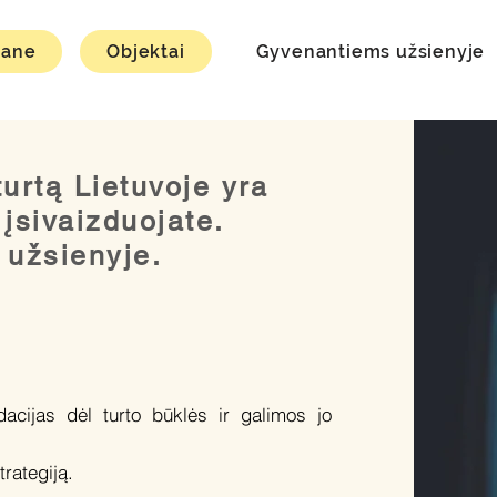
mane
Objektai
Gyvenantiems užsienyje
turtą Lietuvoje yra
įsivaizduojate.
 užsienyje.
acijas dėl turto būklės ir galimos jo
rategiją.