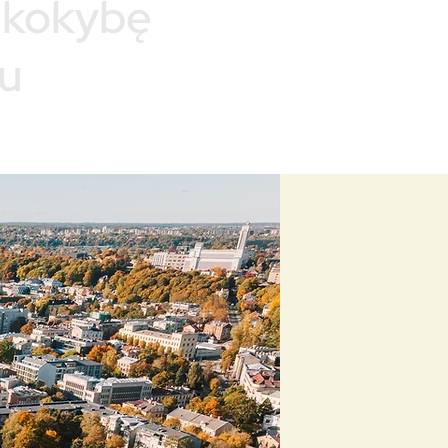
 kokybę
nu