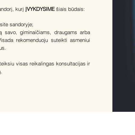
ndorį, kurį
ĮVYKDYSIME
šiais būdais:
site sandoryje;
mą savo, giminaičiams, draugams arba
Visada rekomenduoju suteikti asmeniui
us.
iksiu visas reikalingas konsultacijas ir
.