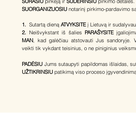
SURASIU
pirkėją ir
SUDERINSIU
pirkimo detales.
SUORGANIZUOSIU
notarinį pirkimo-pardavimo sa
1.
Sutartą dieną
ATVYKSITE
į Lietuvą ir sudalyvau
2.
Neišvykstant iš šalies
PARAŠYSITE
įgalioji
MAN
, kad galėčiau atstovauti Jus sandoryje. 
veikti tik vykdant teisinius, o ne piniginius veiksm
PADĖSIU
Jums sutaupyti papildomas išlaidas, sute
UŽTIKRINSIU
patikimą viso proceso įgyvendinimą