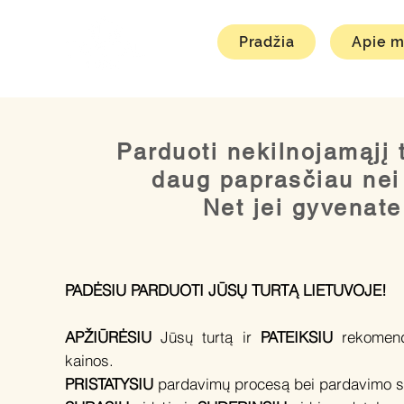
Pradžia
Apie 
Parduoti nekilnojamąjį 
daug paprasčiau nei 
Net jei gyvenate
PADĖSIU PARDUOTI JŪSŲ TURTĄ LIETUVOJE!
APŽIŪRĖSIU
Jūsų turtą ir
PATEIKSIU
rekomend
kainos.
PRISTATYSIU
pardavimų procesą bei pardavimo st